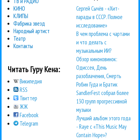
ТВ и РАДИО
Сергей Сычёв - «Хит-
КИНО
КЛИПЫ
парады в СССР. Полное
Фабрика звезд
исследование»
Народный артист
В чем проблема с чартами
Театр
и что делать с
Контакты
музыкальным ИИ?
Обзор киноновинок:
Одиссея, День
Читать Гуру Кена:
разоблачения, Смерть
Википедия
Робин Гуда и Братик
RSS
SandlerFest собрал более
Твиттер
130 групп прогрессивной
ЖЖ
музыки
Facebook
Лучший альбом этого года
Telegram
- Raye с «This Music May
Contain Hope»?