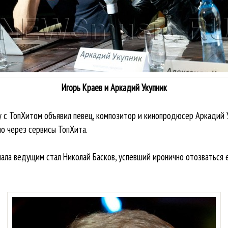
Игорь Краев и Аркадий Укупник
у с ТопХитом объявил певец, композитор и кинопродюсер Аркадий 
о через сервисы ТопХита.
чала ведущим стал Николай Басков, успевший иронично отозваться 