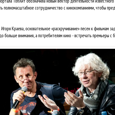
ортала ТопХит обозначила новый вектор деятельности известного
ать полномасштабное сотрудничество с кинокомпаниями, чтобы пре
Игоря Краева, основательное «раскручивание» песен к фильмам за
до больше внимания, а потребителям кино - встречать премьеры с 