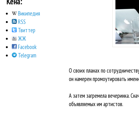
Кена:
Википедия
RSS
Твиттер
ЖЖ
Facebook
Telegram
О своих планах по сотрудничеств
он намерен промоутировать именн
А затем загремела вечеринка. Сна
объявляемых им артистов.