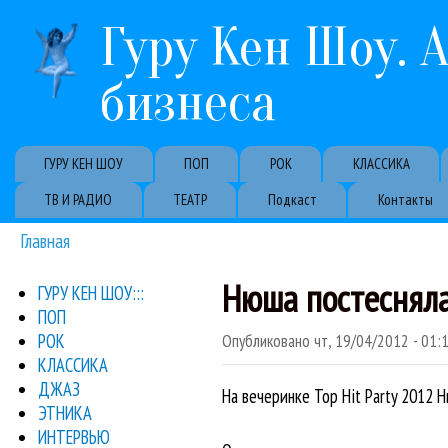
Гуру Кен Шоу. 
бизнеса
Primary links
ГУРУ КЕН ШОУ
ПОП
РОК
КЛАССИКА
ТВ И РАДИО
ТЕАТР
Подкаст
Контакты
Главная
Вы здесь
Нюша постеснял
ГУРУ КЕН ШОУ:::
ПОП
РОК
Опубликовано
чт, 19/04/2012 - 01:
КЛАССИКА
ДЖАЗ
На вечеринке Top Hit Party 2012
ЭТНИКА
ИНТЕРВЬЮ