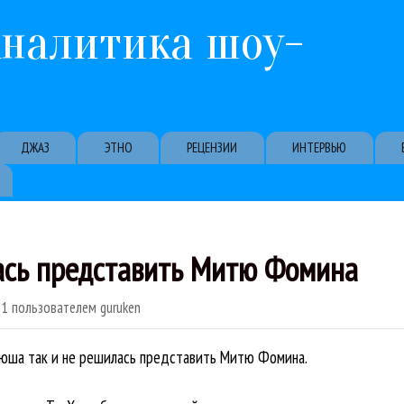
Перейти к основному содержанию
Аналитика шоу-
ДЖАЗ
ЭТНО
РЕЦЕНЗИИ
ИНТЕРВЬЮ
ась представить Митю Фомина
11
пользователем
guruken
 Нюша так и не решилась представить Митю Фомина.