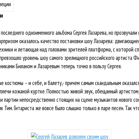
ии
 последнего одноименного альбома Сергея Лазарева, но прозвучали
юрпризом оказалось качество постановки шоу Лазарева: двигающиес
хники и летающая над головами зрителей платформа, с которой спе
 превзошло уровень шоу самого зрелищного российского артиста Ф
иками Биланом и Лазаревым теперь точно в пользу Сергея.
ые костюмы – и себе, и балету,- причем самым скандальным оказалс
 плечи кожаной куртке. Полностью живой звук, обещанный артистом,
 партии непосредственно стоящих на сцене музыкантов нового со
 Тим. Гитариста же вовсе было слышно только в паре песен. Так чт