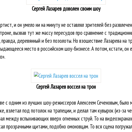
Сергей Лазарев доволен своим шоу
тист, и он умело ни на минуту не оставлял зрителей без развлечен
 троне, вызвав тут же массу пересудов про сравнение с традицио
ыл, правда, деревянный и без позолоты. Но взошествие Лазарева на 
ыдающееся место в российском шоу-бизнесе. А потом, кстати, он ещ
о».
Сергей Лазарев воссел на трон
ве с одним из лучших шоу-режиссеров Алексеем Сеченовым, было м
е, взлетал под потолок на трапеции, и делал там кувырок (из-за че
вал между вспыхивающих вверх огненных струй. То на видеоэкранах
сал прозрачными щитами, подобно омоновцам. То вся сцена погружал