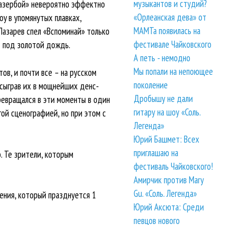
музыкантов и студий?
«Лазербой» невероятно эффектно
«Орлеанская дева» от
oy в упомянутых плавках,
МАМТа появилась на
Лазарев спел «Вспоминай» только
фестивале Чайковского
– под золотой дождь.
А петь - немодно
Мы попали на непоющее
ов, и почти все – на русском
поколение
 сыграв их в мощнейших денс-
Дробышу не дали
превращался в эти моменты в один
гитару на шоу «Соль.
ой сценографией, но при этом с
Легенда»
Юрий Башмет: Всех
приглашаю на
. Те зрители, которым
фестиваль Чайковского!
Амирчик против Mary
Gu. «Соль. Легенда»
дения, который празднуется 1
Юрий Аксюта: Среди
певцов нового