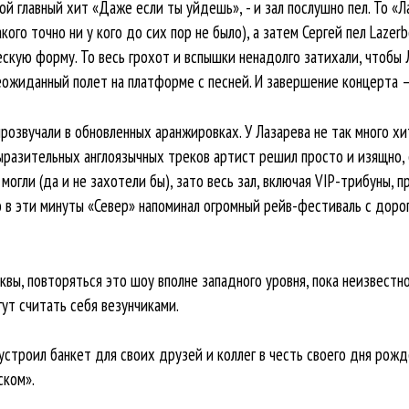
вой главный хит «Даже если ты уйдешь», - и зал послушно пел. То 
ого точно ни у кого до сих пор не было), а затем Сергей пел Lazerb
кую форму. То весь грохот и вспышки ненадолго затихали, чтобы 
 неожиданный полет на платформе с песней. И завершение концерта 
прозвучали в обновленных аранжировках. У Лазарева не так много хит
ыразительных англоязычных треков артист решил просто и изящно,
 могли (да и не захотели бы), зато весь зал, включая VIP-трибуны, 
о в эти минуты «Север» напоминал огромный рейв-фестиваль с дорог
вы, повторяться это шоу вполне западного уровня, пока неизвестно
ут считать себя везунчиками.
устроил банкет для своих друзей и коллег в честь своего дня рож
ском».