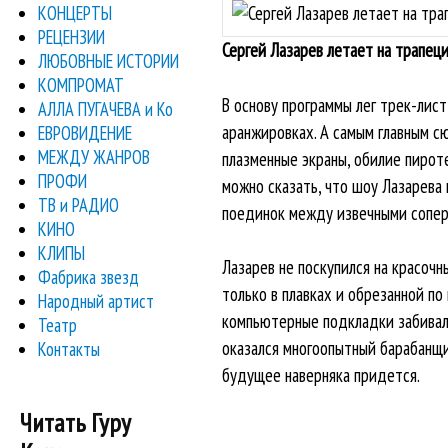
КОНЦЕРТЫ
РЕЦЕНЗИИ
Сергей Лазарев летает на трапец
ЛЮБОВНЫЕ ИСТОРИИ
КОМПРОМАТ
В основу программы лег трек-лист
АЛЛА ПУГАЧЕВА и Ко
аранжировках. А самым главным с
ЕВРОВИДЕНИЕ
МЕЖДУ ЖАНРОВ
плазменные экраны, обилие пироте
ПРОФИ
можно сказать, что шоу Лазарева
ТВ и РАДИО
поединок между извечными соперн
КИНО
КЛИПЫ
Лазарев не поскупился на красочн
Фабрика звезд
только в плавках и обрезанной по
Народный артист
компьютерные подкладки забивали
Театр
оказался многоопытный барабанщик
Контакты
будущее наверняка придется.
Читать Гуру