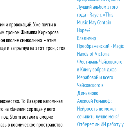
Лучший альбом этого
года - Raye с «This
Music May Contain
ий и провокаций. Уже почти в
Hope»?
нным троном Филиппа Киркорова
Владимир
трон вполне символично – этим
Преображенский - Magic
е и запрыгнул на этот трон, стоя
Hands of Victoria
Фестиваль Чайковского
в Клину вобрал джаз
Мерабовой и всего
Чайковского в
Демьяново
Алексей Романоф:
ножество. То Лазарев напоминал
Нейросеть не может
го на «Биении сердца» у него
сочинить лучше меня!
 под Storm летали в смерче
Отберет ли ИИ работу у
ась в космическое пространство.