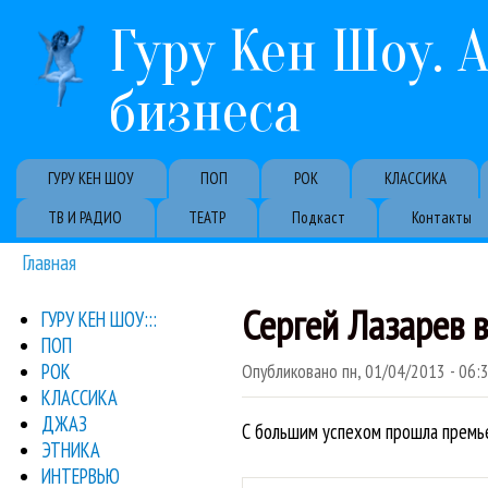
Гуру Кен Шоу. 
бизнеса
Primary links
ГУРУ КЕН ШОУ
ПОП
РОК
КЛАССИКА
ТВ И РАДИО
ТЕАТР
Подкаст
Контакты
Главная
Вы здесь
Сергей Лазарев 
ГУРУ КЕН ШОУ:::
ПОП
РОК
Опубликовано
пн, 01/04/2013 - 06:
КЛАССИКА
ДЖАЗ
С большим успехом прошла премье
ЭТНИКА
ИНТЕРВЬЮ