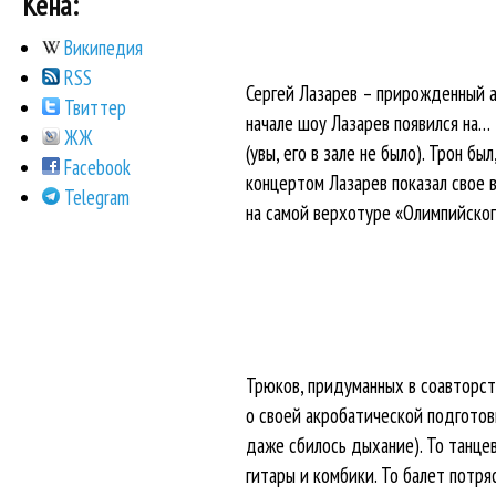
Кена:
Википедия
RSS
Сергей Лазарев – прирожденный ар
Твиттер
начале шоу Лазарев появился на…
ЖЖ
(увы, его в зале не было). Трон б
Facebook
концертом Лазарев показал свое в
Telegram
на самой верхотуре «Олимпийског
Трюков, придуманных в соавторст
о своей акробатической подготовк
даже сбилось дыхание). То танце
гитары и комбики. То балет потря