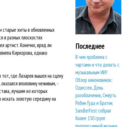
 и старые хиты в обновленных
я в разных плоскостях
Последнее
л артист. Конечно, вряд ли
илиппа Киркорова, однако
В чем проблема с
чартами и что делать с
музыкальным ИИ?
я тот, где Лазарев вышел на сцену
Обзор киноновинок:
 оказался вполовину неживым, -
Одиссея, День
става, лучшим из которых
разоблачения, Смерть
о искать золотую середину на
Робин Гуда и Братик
SandlerFest собрал
более 130 групп
прогрессивной музыки