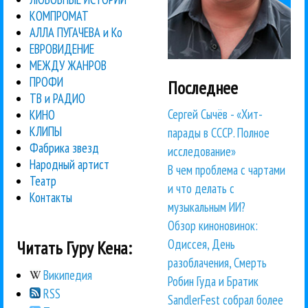
КОМПРОМАТ
АЛЛА ПУГАЧЕВА и Ко
ЕВРОВИДЕНИЕ
МЕЖДУ ЖАНРОВ
ПРОФИ
Последнее
ТВ и РАДИО
Сергей Сычёв - «Хит-
КИНО
КЛИПЫ
парады в СССР. Полное
Фабрика звезд
исследование»
Народный артист
В чем проблема с чартами
Театр
и что делать с
Контакты
музыкальным ИИ?
Обзор киноновинок:
Одиссея, День
Читать Гуру Кена:
разоблачения, Смерть
Википедия
Робин Гуда и Братик
RSS
SandlerFest собрал более