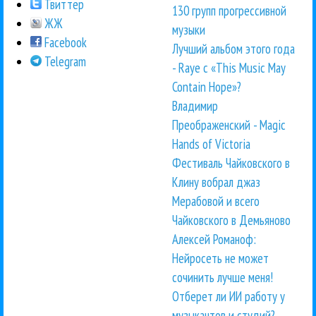
Твиттер
130 групп прогрессивной
ЖЖ
музыки
Facebook
Лучший альбом этого года
Telegram
- Raye с «This Music May
Contain Hope»?
Владимир
Преображенский - Magic
Hands of Victoria
Фестиваль Чайковского в
Клину вобрал джаз
Мерабовой и всего
Чайковского в Демьяново
Алексей Романоф:
Нейросеть не может
сочинить лучше меня!
Отберет ли ИИ работу у
музыкантов и студий?