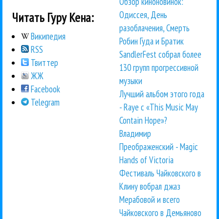
Обзор киноновинок:
Одиссея, День
Читать Гуру Кена:
разоблачения, Смерть
Википедия
Робин Гуда и Братик
RSS
SandlerFest собрал более
Твиттер
130 групп прогрессивной
ЖЖ
музыки
Facebook
Лучший альбом этого года
Telegram
- Raye с «This Music May
Contain Hope»?
Владимир
Преображенский - Magic
Hands of Victoria
Фестиваль Чайковского в
Клину вобрал джаз
Мерабовой и всего
Чайковского в Демьяново