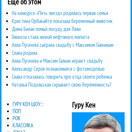
Еще об этом
На конкурсе «Пять звезд» родилась первая семья
Кристина Орбакайте показала беременный животик
Дима Билан помыл посуду для Ляли
Глюкоза стала женой нефтяного магната
Алла Пугачева сыграла свадьбу с Максимом Галкиным
Слава родила
Алла Пугачева и Максим Галкин играют свадьбу
Александр Серов познакомился с фотомоделью
Слава отказалась говорить про отца своего ребенка
Наталья Подольская скрывает свою беременность?
Гуру Кен
ГУРУ КЕН ШОУ:::
ПОП
РОК
КЛАССИКА