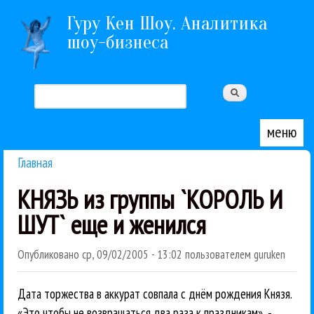
Перейти к основному содержанию
Гуру Кен Шоу. Аналитика
шоу-бизнеса
Поиск
Форма поиска
меню
Главная
Вы здесь
КНЯЗЬ из группы `КОРОЛЬ И
ШУТ` еще и женился
Опубликовано
ср, 09/02/2005 - 13:02
пользователем
guruken
Дата торжества в аккурат совпала с днём рождения Князя.
«Это чтобы не возвращаться два раза к праздникам», -