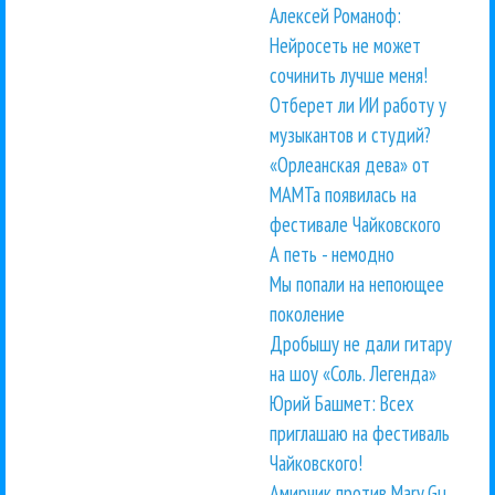
Алексей Романоф:
Нейросеть не может
сочинить лучше меня!
Отберет ли ИИ работу у
музыкантов и студий?
«Орлеанская дева» от
МАМТа появилась на
фестивале Чайковского
А петь - немодно
Мы попали на непоющее
поколение
Дробышу не дали гитару
на шоу «Соль. Легенда»
Юрий Башмет: Всех
приглашаю на фестиваль
Чайковского!
Амирчик против Mary Gu.