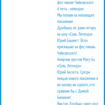
фестивале Чайковского
А петь - немодно
Мы попали на непоющее
поколение
Дробышу не дали гитару
на шоу «Соль. Легенда»
Юрий Башмет: Всех
приглашаю на фестиваль
Чайковского!
Амирчик против Mary Gu.
«Соль. Легенда»
Юрий Аксюта: Среди
певцов нового поколения я
не назову ни одного, кто
сравним бы с Димой
Биланом!
Виктор Дробыш залез под