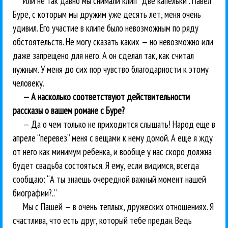
Или не так давно мы снимали клип “Две капельки”. Павел
Буре, с которым мы дружим уже десять лет, меня очень
удивил. Его участие в клипе было невозможным по ряду
обстоятельств. Не могу сказать каких — но невозможно или
даже запрещено для него. А он сделал так, как считал
нужным. У меня до сих пор чувство благодарности к этому
человеку.
— А насколько соответствуют действительности
рассказы о вашем романе с Буре?
— Да о чем только не приходится слышать! Народ еще в
апреле “перевез” меня с вещами к нему домой. А еще я жду
от него как минимум ребенка, и вообще у нас скоро должна
будет свадьба состояться. Я ему, если видимся, всегда
сообщаю: “А ты знаешь очередной важный момент нашей
биографии?..”
Мы с Пашей — в очень теплых, дружеских отношениях. Я
счастлива, что есть друг, который тебе предан. Ведь