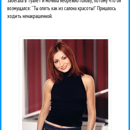
забегала в туалет и мочила небрежно голову, потому что он
возмущался: “Ты опять как из салона красоты!” Пришлось
ходить ненакрашенной.