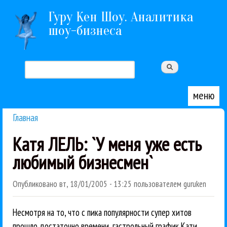
Перейти к основному содержанию
Гуру Кен Шоу. Аналитика
шоу-бизнеса
Поиск
Форма поиска
меню
Главная
Вы здесь
Катя ЛЕЛЬ: `У меня уже есть
любимый бизнесмен`
Опубликовано
вт, 18/01/2005 - 13:25
пользователем
guruken
Несмотря на то, что с пика популярности супер хитов
прошло достаточно времени, гастрольный график Кати