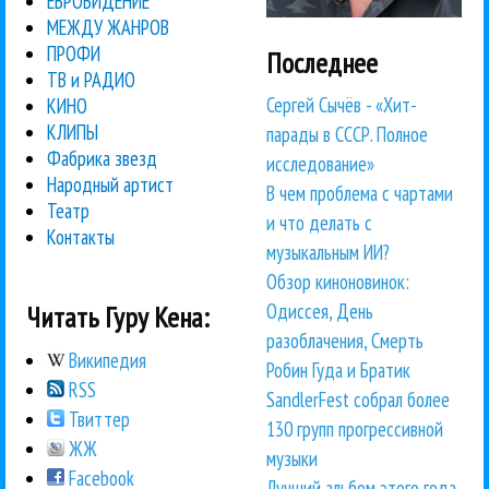
ЕВРОВИДЕНИЕ
МЕЖДУ ЖАНРОВ
ПРОФИ
Последнее
ТВ и РАДИО
Сергей Сычёв - «Хит-
КИНО
КЛИПЫ
парады в СССР. Полное
Фабрика звезд
исследование»
Народный артист
В чем проблема с чартами
Театр
и что делать с
Контакты
музыкальным ИИ?
Обзор киноновинок:
Одиссея, День
Читать Гуру Кена:
разоблачения, Смерть
Википедия
Робин Гуда и Братик
RSS
SandlerFest собрал более
Твиттер
130 групп прогрессивной
ЖЖ
музыки
Facebook
Лучший альбом этого года