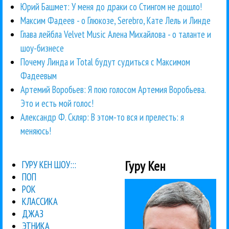
Юрий Башмет: У меня до драки со Стингом не дошло!
Максим Фадеев - о Глюкозе, Serebro, Кате Лель и Линде
Глава лейбла Velvet Music Алена Михайлова - о таланте и
шоу-бизнесе
Почему Линда и Total будут судиться с Максимом
Фадеевым
Артемий Воробьев: Я пою голосом Артемия Воробьева.
Это и есть мой голос!
Александр Ф. Скляр: В этом-то вся и прелесть: я
меняюсь!
Гуру Кен
ГУРУ КЕН ШОУ:::
ПОП
РОК
КЛАССИКА
ДЖАЗ
ЭТНИКА