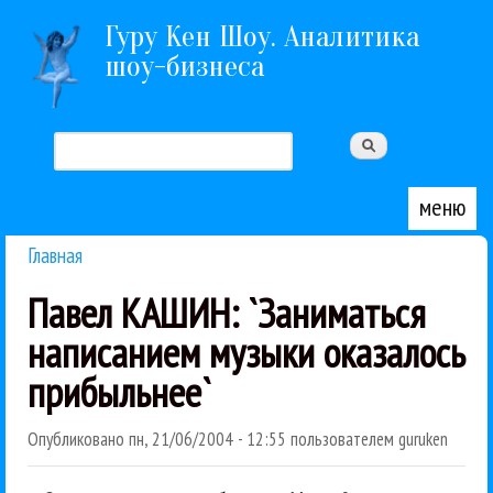
Перейти к основному содержанию
Гуру Кен Шоу. Аналитика
шоу-бизнеса
Поиск
Форма поиска
меню
Главная
Вы здесь
Павел КАШИН: `Заниматься
написанием музыки оказалось
прибыльнее`
Опубликовано
пн, 21/06/2004 - 12:55
пользователем
guruken