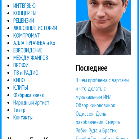
ИНТЕРВЬЮ
КОНЦЕРТЫ
РЕЦЕНЗИИ
ЛЮБОВНЫЕ ИСТОРИИ
КОМПРОМАТ
АЛЛА ПУГАЧЕВА и Ко
ЕВРОВИДЕНИЕ
МЕЖДУ ЖАНРОВ
ПРОФИ
Последнее
ТВ и РАДИО
В чем проблема с чартами
КИНО
КЛИПЫ
и что делать с
Фабрика звезд
музыкальным ИИ?
Народный артист
Обзор киноновинок:
Театр
Одиссея, День
Контакты
разоблачения, Смерть
Робин Гуда и Братик
SandlerFest собрал более