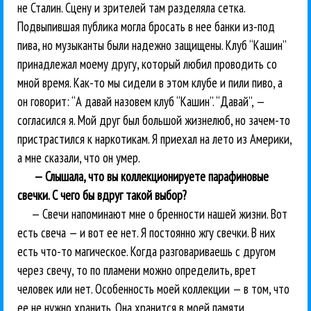
не Сталин. Сцену и зрителей там разделяла сетка.
Подвыпившая публика могла бросать в нее банки из-под
пива, но музыканты были надежно защищены. Клуб “Кашин”
принадлежал моему другу, который любил проводить со
мной время. Как-то мы сидели в этом клубе и пили пиво, а
он говорит: “А давай назовем клуб “Кашин”. “Давай”, —
согласился я. Мой друг был большой жизнелюб, но зачем-то
пристрастился к наркотикам. Я приехал на лето из Америки,
а мне сказали, что он умер.
— Слышала, что вы коллекционируете парафиновые
свечки. С чего бы вдруг такой выбор?
— Свечи напоминают мне о бренности нашей жизни. Вот
есть свеча — и вот ее нет. Я постоянно жгу свечки. В них
есть что-то магическое. Когда разговариваешь с другом
через свечу, то по пламени можно определить, врет
человек или нет. Особенность моей коллекции — в том, что
ее не нужно хранить. Она хранится в моей памяти.