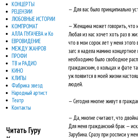
КОНЦЕРТЫ
— Для вас было принципиально ус
РЕЦЕНЗИИ
ЛЮБОВНЫЕ ИСТОРИИ
— Женщина может говорить, что и 
КОМПРОМАТ
АЛЛА ПУГАЧЕВА и Ко
Любая из нас хочет хоть раз в жи
ЕВРОВИДЕНИЕ
что в мои сорок лет у меня этого
МЕЖДУ ЖАНРОВ
загс я надела мамино концертное 
ПРОФИ
необходимо было свободное распр
ТВ и РАДИО
гражданским, о кольцах и фате та
КИНО
уж появится в моей жизни настоящ
КЛИПЫ
людей.
Фабрика звезд
Народный артист
Театр
— Сегодня многие живут в гражда
Контакты
— Да, многие считают, что двойн
Для меня гражданский брак — иск
Читать Гуру
Зарубина. Сразу при росписи у ме