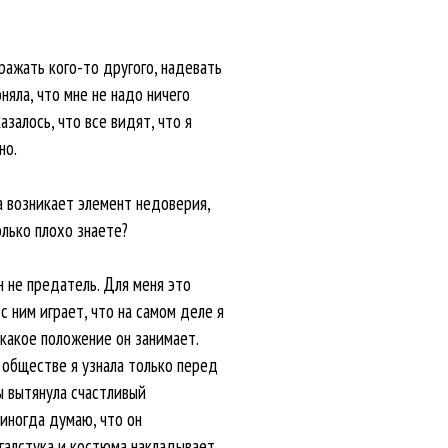
ражать кого-то другого, надевать
оняла, что мне не надо ничего
азалось, что все видят, что я
но.
а возникает элемент недоверия,
олько плохо знаете?
он не предатель. Для меня это
с ним играет, что на самом деле я
 какое положение он занимает.
 обществе я узнала только перед
ы вытянула счастливый
 иногда думаю, что он
 галстука и костюма накладывает