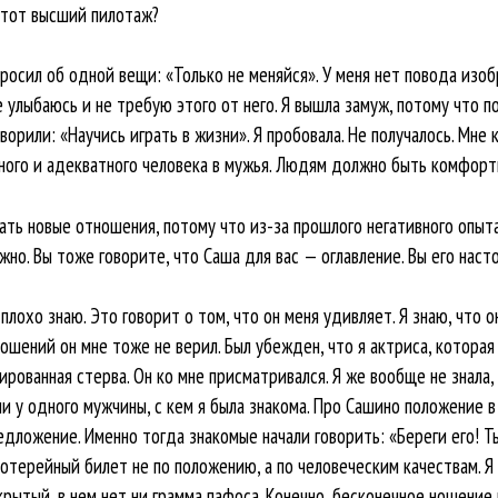
этот высший пилотаж?
росил об одной вещи: «Только не меняйся». У меня нет повода изоб
не улыбаюсь и не требую этого от него. Я вышла замуж, потому что п
орили: «Научись играть в жизни». Я пробовала. Не получалось. Мне к
много и адекватного человека в мужья. Людям должно быть комфорт
ать новые отношения, потому что из-за прошлого негативного опыт
жно. Вы тоже говорите, что Саша для вас — оглавление. Вы его наст
 плохо знаю. Это говорит о том, что он меня удивляет. Я знаю, что 
ошений он мне тоже не верил. Был убежден, что я актриса, которая 
кированная стерва. Он ко мне присматривался. Я же вообще не знала,
и у одного мужчины, с кем я была знакома. Про Сашино положение в
едложение. Именно тогда знакомые начали говорить: «Береги его! Т
отерейный билет не по положению, а по человеческим качествам. Я
рытый, в нем нет ни грамма пафоса. Конечно, бесконечное ношение