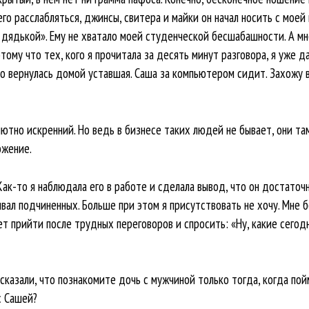
его расслабляться, джинсы, свитера и майки он начал носить с моей 
 дядькой». Ему не хватало моей студенческой бесшабашности. А мн
ому что тех, кого я прочитала за десять минут разговора, я уже да
 вернулась домой уставшая. Саша за компьютером сидит. Захожу в с
ютно искренний. Но ведь в бизнесе таких людей не бывает, они там
ожение.
Как-то я наблюдала его в работе и сделала вывод, что он достаточ
вал подчиненных. Больше при этом я присутствовать не хочу. Мне б
т прийти после трудных переговоров и спросить: «Ну, какие сегод
казали, что познакомите дочь с мужчиной только тогда, когда по
с Сашей?