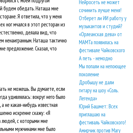
говорился с моей подругой
Нейросеть не может
ей будем обедать. Наташа мне
сочинить лучше меня!
сторане. Я ответила, что у меня
Отберет ли ИИ работу у
сех ног мчался в этот ресторан из
музыкантов и студий?
естественно, делала вид, что
«Орлеанская дева» от
ем ненаигранным. Наташа тактично
МАМТа появилась на
мне предложение. Сказал, что
фестивале Чайковского
А петь - немодно
Мы попали на непоющее
поколение
Дробышу не дали
лать не можешь. Вы думаете, если
гитару на шоу «Соль.
гда удивлялась: вокруг него было
Легенда»
 а не какая-нибудь известная
Юрий Башмет: Всех
ршенно искренне скажу: «Я
приглашаю на
а людей, с которыми мне
фестиваль Чайковского!
тальными мужчинами мне было
Амирчик против Mary