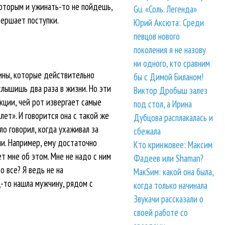
которым и ужинать-то не пойдешь,
Gu. «Соль. Легенда»
вершает поступки.
Юрий Аксюта: Среди
певцов нового
поколения я не назову
ни одного, кто сравним
ины, которые действительно
бы с Димой Биланом!
слышишь два раза в жизни. Но эти
Виктор Дробыш залез
кции, чей рот извергает самые
под стол, а Ирина
лет». И говорится она с такой же
Дубцова расплакалась и
ло говорил, когда ухаживал за
сбежала
ли. Например, ему достаточно
Кто кринжовее: Максим
т мне об этом. Мне не надо с ним
Фадеев или Shaman?
о все? Я ведь не на
МакSим: какой она была,
ц-то нашла мужчину, рядом с
когда только начинала
Звукачи рассказали о
своей работе со