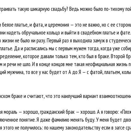
траивать такую шикарную свадьбу? Ведь можно было по-тихому пойт
белое платье, и фата, и церемония — это не важно, но с ее сторон
зни надеть обручальное кольцо и выйти в свадебном платье и фате
 в жизни не было ни разу. Первый раз я выходила замуж в студенческ
платье. Да и расписались мы с первым мужем тогда, когда уже соби
еделение, которое давали только тем, кто был в браке. Второй бр
м и речи не шло. И в конце концов мне такая неофициальная жизнь 
ий мужчина, то все у нас будет от А до Я — с фатой, платьем, кол
нском браке и считают, что это наилучший вариант взаимоотношени
ая мораль — хорошо, гражданский брак — хорошо. А я говорю: «Пло
люченное понятие. Я даже фамилию менять буду. У меня будет дв
ня этого не получилось: по нашему законодательству если в загсе 