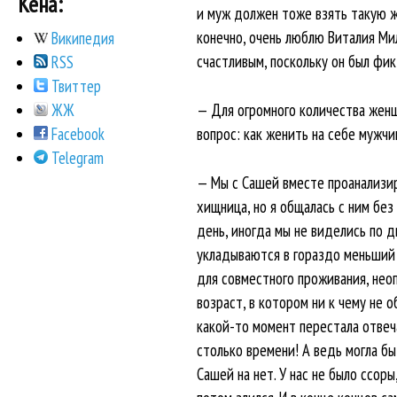
Кена:
и муж должен тоже взять такую же
конечно, очень люблю Виталия Мил
Википедия
счастливым, поскольку он был фик
RSS
Твиттер
— Для огромного количества женщ
ЖЖ
вопрос: как женить на себе мужчи
Facebook
Telegram
— Мы с Сашей вместе проанализиро
хищница, но я общалась с ним без
день, иногда мы не виделись по д
укладываются в гораздо меньший с
для совместного проживания, нео
возраст, в котором ни к чему не 
какой-то момент перестала отвеча
столько времени! А ведь могла бы
Сашей на нет. У нас не было ссоры