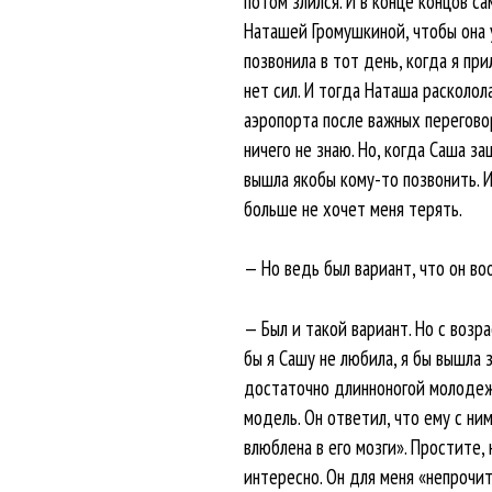
потом злился. И в конце концов с
Наташей Громушкиной, чтобы она у
позвонила в тот день, когда я при
нет сил. И тогда Наташа расколола
аэропорта после важных переговор
ничего не знаю. Но, когда Саша з
вышла якобы кому-то позвонить. И
больше не хочет меня терять.
— Но ведь был вариант, что он во
— Был и такой вариант. Но с возр
бы я Сашу не любила, я бы вышла 
достаточно длинноногой молодежи 
модель. Он ответил, что ему с ни
влюблена в его мозги». Простите,
интересно. Он для меня «непрочит