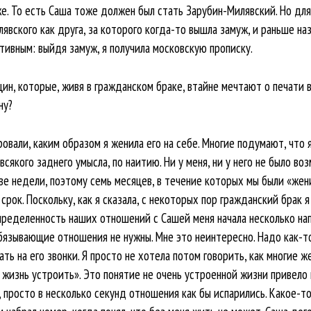
. То есть Саша тоже должен был стать Зарубин-Милявский. Но для 
явского как друга, за которого когда-то вышла замуж, и раньше на
тивным: выйдя замуж, я получила московскую прописку.
ин, которые, живя в гражданском браке, втайне мечтают о печати 
ну?
вали, каким образом я женила его на себе. Многие подумают, что 
 всякого заднего умысла, по наитию. Ни у меня, ни у него не было 
ве недели, поэтому семь месяцев, в течение которых мы были «жен
рок. Поскольку, как я сказала, с некоторых пор гражданский брак
пределенность наших отношений с Сашей меня начала несколько нап
обязывающие отношения не нужны. Мне это неинтересно. Надо как-т
ть на его звонки. Я просто не хотела потом говорить, как многие же
 жизнь устроить». Это понятие не очень устроенной жизни привело 
, просто в несколько секунд отношения как бы испарились. Какое-то