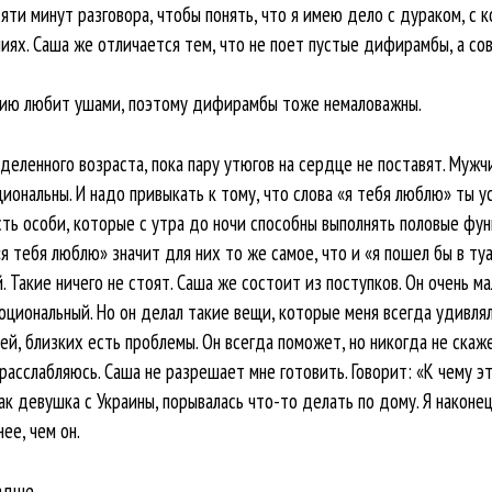
яти минут разговора, чтобы понять, что я имею дело с дураком, с 
иях. Саша же отличается тем, что не поет пустые дифирамбы, а со
ию любит ушами, поэтому дифирамбы тоже немаловажны.
ленного возраста, пока пару утюгов на сердце не поставят. Мужч
циональны. И надо привыкать к тому, что слова «я тебя люблю» ты у
сть особи, которые с утра до ночи способны выполнять половые фун
я тебя люблю» значит для них то же самое, что и «я пошел бы в туа
 Такие ничего не стоят. Саша же состоит из поступков. Он очень ма
оциональный. Но он делал такие вещи, которые меня всегда удивля
ей, близких есть проблемы. Он всегда поможет, но никогда не скаже
расслабляюсь. Саша не разрешает мне готовить. Говорит: «К чему эт
ак девушка с Украины, порывалась что-то делать по дому. Я наконе
ее, чем он.
ладше…