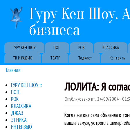
Гуру Кен Шоу. 
бизнеса
Primary links
ГУРУ КЕН ШОУ
ПОП
РОК
КЛАССИКА
ТВ И РАДИО
ТЕАТР
Подкаст
Контакты
Главная
Вы здесь
ЛОЛИТА: Я согла
ГУРУ КЕН ШОУ:::
ПОП
РОК
Опубликовано
пт, 24/09/2004 - 01:
КЛАССИКА
ДЖАЗ
Когда же она сама объявила о том
ЭТНИКА
вышла замуж, устроила шикарнейш
ИНТЕРВЬЮ