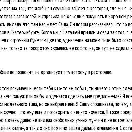
ам набрал номер, когда понял, что без меня жить не может. Саша до
строила так, что якобы он случайно зайдет в ресторан, где мы с н
летела с гастролей, и спросила, не хочу ли я покушать в хорошем ре
сь, выдала, что там нас ждет Саша. Он потом рассказывал, что со в
ов в Екатеринбурге. Когда мы с Наташей пришли и сели за стол, я, 
ашел с огромным букетом цветов, удивление на моем лице было совс
 как только за поворотом скрылась ее кофточка, он тут же сделал 
обще не позвонит, не организует эту встречу в ресторане.
астом понимаешь: если тебя кто-то не любит, ты ничего с этим сде
за него замуж или он бы додумался сделать мне предложение? Я все
модельного типа, но он выбрал меня. Я Сашу спрашивала, почему я,
ми скучно, что ему еще и поговорить с кем-то хочется. Я тоже сове
 но я очень давно не видела свободных умных мужчин и не встречал
анная книга», я так до сих пор и не зашла дальше оглавления. С ос