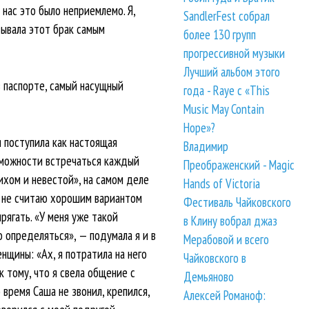
нас это было неприемлемо. Я,
SandlerFest собрал
зывала этот брак самым
более 130 групп
прогрессивной музыки
Лучший альбом этого
в паспорте, самый насущный
года - Raye с «This
Music May Contain
Hope»?
я поступила как настоящая
Владимир
возможности встречаться каждый
Преображенский - Magic
ихом и невестой», на самом деле
Hands of Victoria
 я не считаю хорошим вариантом
Фестиваль Чайковского
рягать. «У меня уже такой
в Клину вобрал джаз
о определяться», — подумала я и в
Мерабовой и всего
нщины: «Ах, я потратила на него
Чайковского в
к тому, что я свела общение с
Демьяново
 время Саша не звонил, крепился,
Алексей Романоф: