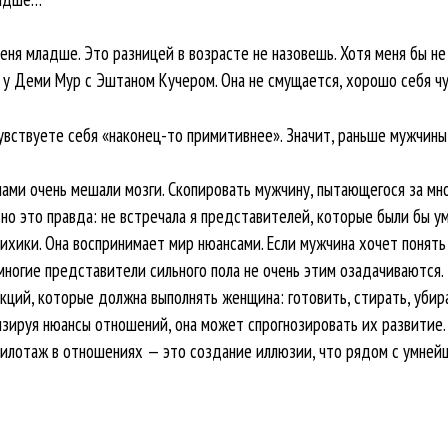
еня младше. Это разницей в возрасте не назовешь. Хотя меня бы не
 у Деми Мур с Эштаном Кучером. Она не смущается, хорошо себя ч
увствуете себя «наконец-то примитивнее». Значит, раньше мужчины
ами очень мешали мозги. Скопировать мужчину, пытающегося за мн
 но это правда: не встречала я представителей, которые были бы 
сихики. Она воспринимает мир нюансами. Если мужчина хочет понят
 многие представители сильного пола не очень этим озадачиваются.
ций, которые должна выполнять женщина: готовить, стирать, убир
изируя нюансы отношений, она может спрогнозировать их развитие. 
пилотаж в отношениях — это создание иллюзии, что рядом с умней