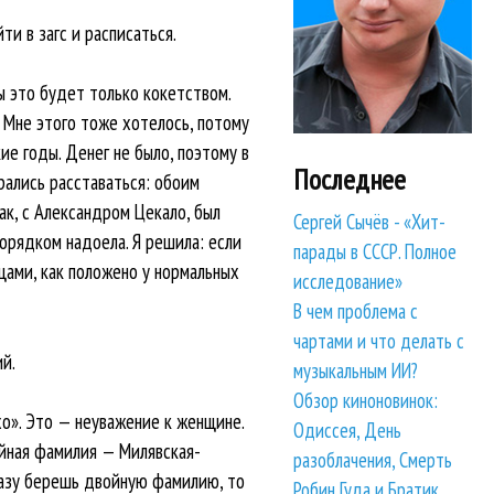
и в загс и расписаться.
ы это будет только кокетством.
. Мне этого тоже хотелось, потому
ие годы. Денег не было, поэтому в
Последнее
рались расставаться: обоим
ак, с Александром Цекало, был
Сергей Сычёв - «Хит-
порядком надоела. Я решила: если
парады в СССР. Полное
ьцами, как положено у нормальных
исследование»
В чем проблема с
чартами и что делать с
й.
музыкальным ИИ?
Обзор киноновинок:
хо». Это — неуважение к женщине.
Одиссея, День
ойная фамилия — Милявская-
разоблачения, Смерть
сразу берешь двойную фамилию, то
Робин Гуда и Братик