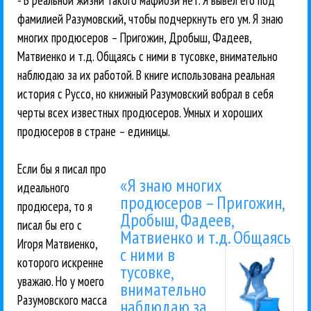
фамилией Разумовский, чтобы подчеркнуть его ум. Я знаю
многих продюсеров – Пригожин, Дробыш, Фадеев,
Матвиенко и т.д. Общаясь с ними в тусовке, внимательно
наблюдаю за их работой. В книге использована реальная
история с Руссо, но книжный Разумовский вобрал в себя
черты всех известных продюсеров. Умных и хороших
продюсеров в стране – единицы.
Если бы я писал про
«Я знаю многих
идеального
продюсеров – Пригожин,
продюсера, то я
Дробыш, Фадеев,
писал бы его с
Матвиенко и т.д.
Общаясь
Игоря Матвиенко,
с ними в
которого искренне
тусовке,
уважаю. Но у моего
внимательно
Разумовского масса
наблюдаю за