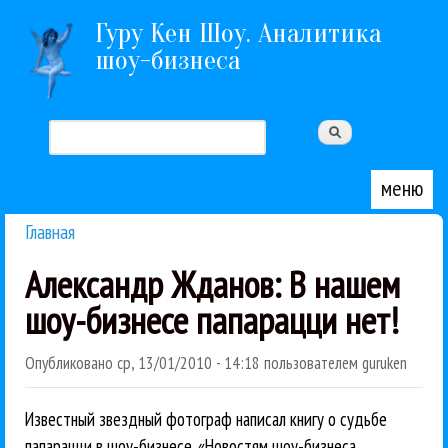
Перейти к основному содержанию
Гуру Кен Шоу. Аналитика
шоу-бизнеса
Поиск
Форма поиска
меню
Главная
Вы здесь
Александр Жданов: В нашем
шоу-бизнесе папарацци нет!
Опубликовано
ср, 13/01/2010 - 14:18
пользователем
guruken
Известный звездный фотограф написал книгу о судьбе
папарацци в шоу-бизнесе. «Новостям шоу-бизнеса