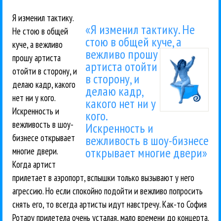
Я изменил тактику.
«Я изменил тактику. Не
Не стою в общей
стою в общей куче,
а
куче, а вежливо
вежливо прошу
прошу артиста
артиста отойти
отойти в сторону, и
в сторону, и
делаю кадр, какого
делаю кадр,
нет ни у кого.
какого нет ни у
Искренность и
кого.
вежливость в шоу-
Искренность и
бизнесе открывает
вежливость в шоу-бизнесе
открывает многие двери»
многие двери.
Когда артист
прилетает в аэропорт, вспышки только вызывают у него
агрессию. Но если спокойно подойти и вежливо попросить
снять его, то всегда артисты идут навстречу. Как-то София
Ротару прилетела очень усталая, мало времени до концерта.