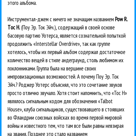
этого альбома.
Инструментал-джем с ничего не значащим названием
Pow R.
Тoc Н.
(Поу Эр. Ток Эйч.), содержащий в своей основе
басовую партию Уотерса, является сознательной попыткой
продолжить «Interstellar Overdrive», так как группе
хотелось, чтобы их первый альбом содержал достаточное
количество вещей в стиле андеграунд, столь любимом их
поклонниками. Группа была на вершине своих
импровизационных возможностей. А почему Поу Эр. Ток
Эйч.? Роджер Уотерс объяснял, что это сочетание звуков
просто отлично звучало. Хотя стоит напомнить, что «Тос Н»
являлось сигнальным кодом для обозначения «Talbot
House», клуба сигнальщиков, существовавшего в стоявших
во Фландрии союзных войсках во время первой мировой
войны и известного тем, что там все были равны невзирая
на звания. Позднее это стало названием