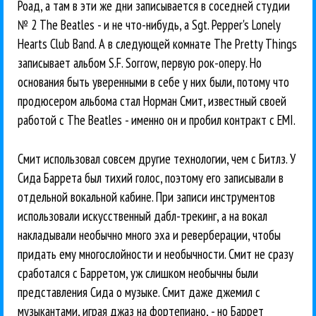
Роад, а там в эти же дни записывается в соседней студии
№ 2 The Beatles - и не что-нибудь, а Sgt. Pepper's Lonely
Hearts Club Band. А в следующей комнате The Pretty Things
записывает альбом S.F. Sorrow, первую рок-оперу. Но
основания быть уверенными в себе у них были, потому что
продюсером альбома стал Норман Смит, известный своей
работой с The Beatles - именно он и пробил контракт с EMI.
Смит использовал совсем другие технологии, чем с Битлз. У
Сида Баррета был тихий голос, поэтому его записывали в
отдельной вокальной кабине. При записи инструментов
использовали искусственный дабл-трекинг, а на вокал
накладывали необычно много эха и реверберации, чтобы
придать ему многослойности и необычности. Смит не сразу
сработался с Барретом, уж слишком необычны были
представления Сида о музыке. Смит даже джемил с
музыкантами, играя джаз на фортепиано, - но Баррет