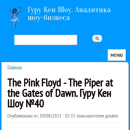
Перейти к основному содержанию
Гуру Кен Шоу. Аналитика
шоу-бизнеса
Поиск
Форма поиска
меню
Главная
Вы здесь
The Pink Floyd - The Piper at
the Gates of Dawn. Гуру Кен
Шоу №40
Опубликовано
пт, 09/08/2013 - 03:32
пользователем
guruken