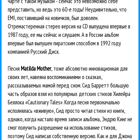
чарте с такой музыкой - сейчас это невозможно себе
представить, но ведь это 60-е годы! Неудивительно, что
EMI, поставивший на новичков, был доволен.
Отремастеренная стерео версия на CD выпущена впервые в
1987 году, ее мы сейчас и слушаем. А в России альбом
впервые был выпушен пиратским способом в 1992 году
компанией Русский Диск.
Песня
Matilda Mother
, тоже абсолютно инновационная для
своих лет, навеяна воспоминаниями о сказках,
рассказываемых мамой перед сном. Сид Барретт большую
часть образов взял из популярных детских стихов Хилейра
Беллока «Cautionary Tales». Когда песня первоначально
исполнялась «вживую», Сид просто читал стихи из книги,
однако, когда настало время записи альбома, Эндрю Кинг не
смог получить разрешение на использование стихов,
поэтому Сид написал собственную версию. Как и для Джона