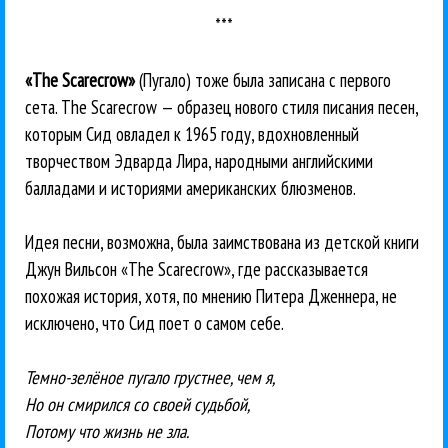
***
«The Scarecrow»
(Пугало) тоже была записана с первого
сета. Тhе Scarecrow — образец нового стиля писания песен,
которым Сид овладел к 1965 году, вдохновленный
творчеством Эдварда Лира, народными английскими
балладами и историями американских блюзменов.
Идея песни, возможна, была заимствована из детской книги
Джун Вильсон «Тhе Scarecrow», где рассказывается
похожая история, хотя, по мнению Питера Дженнера, не
исключено, что Сид поет о самом себе.
Темно-зелёное пугало грустнее, чем я,
Но он смирился со своей судьбой,
Потому что жизнь не зла.