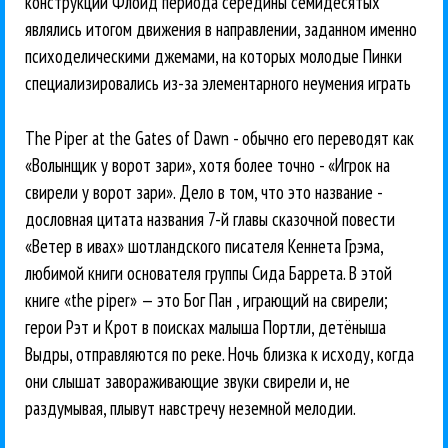
конструкции Флойд периода середины семидесятых
являлись итогом движения в направлении, заданном именно
психоделическими джемами, на которых молодые Пинки
специализировались из-за элементарного неумения играть
The Piper at the Gates of Dawn - обычно его переводят как
«Волынщик у ворот зари», хотя более точно - «Игрок на
свирели у ворот зари». Дело в том, что это название -
дословная цитата названия 7-й главы сказочной повести
«Ветер в ивах» шотландского писателя Кеннета Грэма,
любимой книги основателя группы Сида Баррета. В этой
книге «the piper» — это Бог Пан , играющий на свирели;
герои Рэт и Крот в поисках малыша Портли, детёныша
Выдры, отправляются по реке. Ночь близка к исходу, когда
они слышат завораживающие звуки свирели и, не
раздумывая, плывут навстречу неземной мелодии.