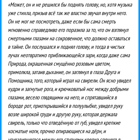
«Может, он и не решился бы поднять голову, но, хотя музыка
уже стихла, призыв всё так же властно звучал внутри него.
Он не мог не посмотреть, даже если бы сама смерть
мгновенно справедливо его поразила за то, что он взглянул
смертными глазами на сокровенное, что должно оставаться
в тайне. Он послушался и поднял голову, и тогда в чистых
лучах неотвратимо приближающейся зари, когда даже сама
Природа, окрашенная смущённо розовым цветом,
примолкла, затаив дыхание, он заглянул в глаза Друга и
Помощника, того, который играл на свирели. Он ясно увидел
кудри и загнутые рога, и крючковатый нос между добрыми
глазами, весело глядящими на него, и спрятавшийся в
бороде рот, приоткрывшийся в полуулыбке, увидел руку
возле широкой груди и другую руку, которая держала
свирель, только что отведённую от губ, увидел крепкие
косматые ноги, прочно опирающиеся на дёрн, и
угнездившегося между его ступнями крепко спящего в