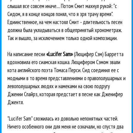
слышал все совсем иначе.... Потом Смит махнул рукой: "с
Сидом, я в конце концов понял, что я зря трачу время".
Едиинственное, на чем настоял Смит - длительность песен
должна была укладываться в общепринятый хронометраж.
Так и вышло, за исключением только одной композиции.
На написание песни
«Lucifer Sam»
(Люцифер Сэм) Барретта
вдохновила его сиамская кошка. Люцифером Сэмом звали
кота английского поэта Томаса Перси. Сид соединил ее с
модными в то время представлениями о правополушарных и
левополушарных людях и намеками на свою подругу
Дженни Спайрз, которая предстает в песне как Дженифер
Джентл.
"Lucifer Sam" сложилась из довольно непонятных частей.
Ничего особенного они для меня не означали, но спустя два