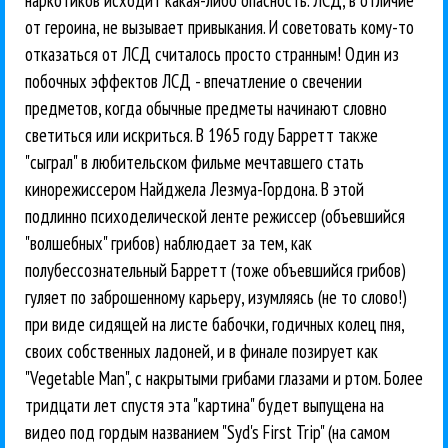
от героина, не вызывает привыкания. И советовать кому-то
отказаться от ЛСД считалось просто странным! Один из
побочных эффектов ЛСД - впечатление о свечении
предметов, когда обычные предметы начинают словно
светиться или искриться. В 1965 году Барретт также
"сыграл" в любительском фильме мечтавшего стать
кинорежиссером Найджела Лезмуа-Гордона. В этой
подлинно психоделической ленте режиссер (объевшийся
"волшебных" грибов) наблюдает за тем, как
полубессознательный Барретт (тоже объевшийся грибов)
гуляет по заброшенному карьеру, изумляясь (не то слово!)
при виде сидящей на листе бабочки, годичных колец пня,
своих собственных ладоней, и в финале позирует как
"Vegetable Man", с накрытыми грибами глазами и ртом. Более
тридцати лет спустя эта "картина" будет выпущена на
видео под гордым названием "Syd's First Trip" (на самом