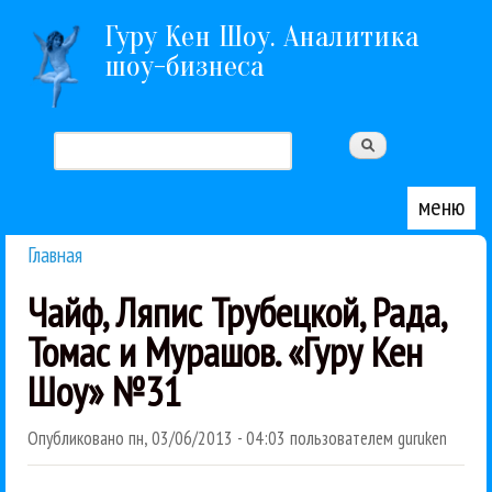
Перейти к основному содержанию
Гуру Кен Шоу. Аналитика
шоу-бизнеса
Поиск
Форма поиска
меню
Главная
Вы здесь
Чайф, Ляпис Трубецкой, Рада,
Томас и Мурашов. «Гуру Кен
Шоу» №31
Опубликовано
пн, 03/06/2013 - 04:03
пользователем
guruken