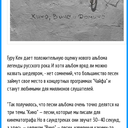
Гуру Кен дает положительную оценку нового альбома
легенды русского рока. И хотя альбом вряд ли можно
назвать шедевром, - нет сомнений, что большинство песен
займут свое место в концертных программах "Чайфа" и
станут любимыми для миллионов слушателей.
"Так получилось, что песни альбома очень точно делятся на
три темы. "Кино" — песни, которые мы писали для
кинематографа. Но в саундтреках они звучат 30–40 секунд,
а здесь — целиком. "Вино" — песни, навеянные какими-то