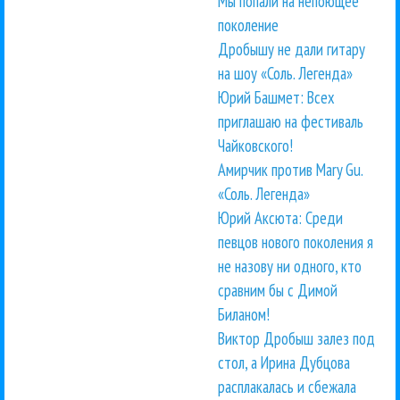
Мы попали на непоющее
поколение
Дробышу не дали гитару
на шоу «Соль. Легенда»
Юрий Башмет: Всех
приглашаю на фестиваль
Чайковского!
Амирчик против Mary Gu.
«Соль. Легенда»
Юрий Аксюта: Среди
певцов нового поколения я
не назову ни одного, кто
сравним бы с Димой
Биланом!
Виктор Дробыш залез под
стол, а Ирина Дубцова
расплакалась и сбежала