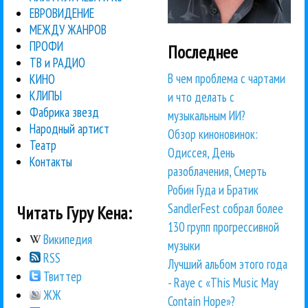
ЕВРОВИДЕНИЕ
МЕЖДУ ЖАНРОВ
ПРОФИ
Последнее
ТВ и РАДИО
В чем проблема с чартами
КИНО
КЛИПЫ
и что делать с
Фабрика звезд
музыкальным ИИ?
Народный артист
Обзор киноновинок:
Театр
Одиссея, День
Контакты
разоблачения, Смерть
Робин Гуда и Братик
SandlerFest собрал более
Читать Гуру Кена:
130 групп прогрессивной
Википедия
музыки
RSS
Лучший альбом этого года
Твиттер
- Raye с «This Music May
ЖЖ
Contain Hope»?