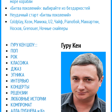
море корабли
«Битва поколений»: выбирайте из бездарностей
Неудачный старт «Битвы поколений»
Coldplay, Коэн, Манижа, U2, Чайф, Pianoбой, Маккартни,
Носков, Grenouer, Ночные снайперы
Гуру Кен
ГУРУ КЕН ШОУ:::
ПОП
РОК
КЛАССИКА
ДЖАЗ
ЭТНИКА
ИНТЕРВЬЮ
КОНЦЕРТЫ
РЕЦЕНЗИИ
ЛЮБОВНЫЕ ИСТОРИИ
КОМПРОМАТ
АЛЛА ПУГАЧЕВА и Ко