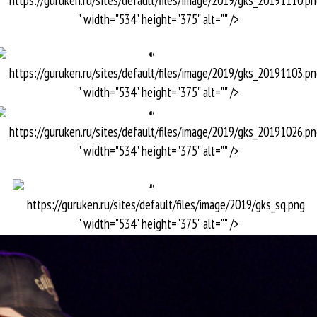
" width="534" height="375" alt="" />
https://guruken.ru/sites/default/files/image/2019/gks_20191103.p
https://guruken.ru/sites/default/files/image/2019/gks_20191103.p
зыкального критика Гуру Кена о главных событиях российской и мировой музыки. Орден Славы - Аллилуия https://music.yandex.ru/album/9039242 Селин Дион
Айлиш, Дион, Бутусов, Little Big, Гришковец, Свифт, Дельфин, Витас, M-Band
" width="534" height="375" alt="" />
https://guruken.ru/sites/default/files/image/2019/gks_20191026.p
https://guruken.ru/sites/default/files/image/2019/gks_20191026.p
" width="534" height="375" alt="" />
https://guruken.ru/sites/default/files/image/2019/gks_sq.png
https://guruken.ru/sites/default/files/image/2019/gks_sq.png
" width="534" height="375" alt="" />
" width="534" height="375" alt="" />
эп, рок и шансон близнецы-братья? И Земфира, 