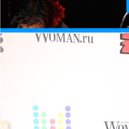
Почему Н
Я объясню, почему такой шок от премии именно Дила