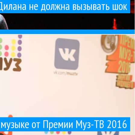
Дилана не должна вызывать шок
ывать шок
. Ну, или он быстро пройдет. После известия о том,
-музыке от Премии Муз-ТВ 2016