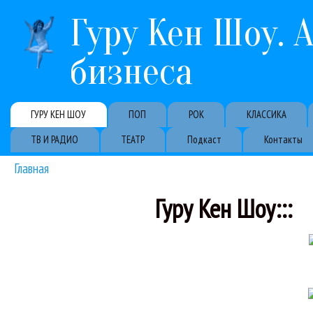
Гуру Кен Шоу. 
бизнеса
Primary links
ГУРУ КЕН ШОУ
ПОП
РОК
КЛАССИКА
ТВ И РАДИО
ТЕАТР
Подкаст
Контакты
Главная
Вы здесь
Гуру Кен Шоу:::
Айлиш, Дион, 