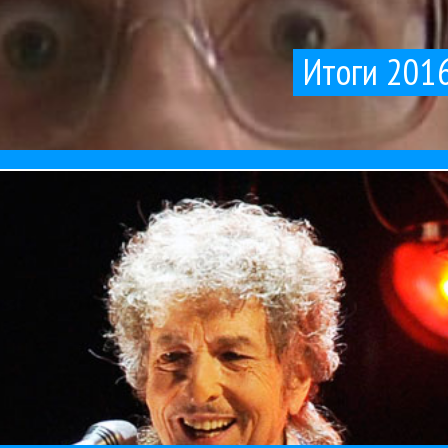
 Первый и Второй его не показывают. Что дальше? Сейчас будет мно
Итоги 2016
«Евровидение» не смотрел никогда, и политикой...
Итоги 2016 года в российском шоу-бизнесе
31 / 12 / 2016
Гуру Кен Шоу:::
,
Поп
,
Профи
ет полным ходом, и только сама индустрия не может договориться