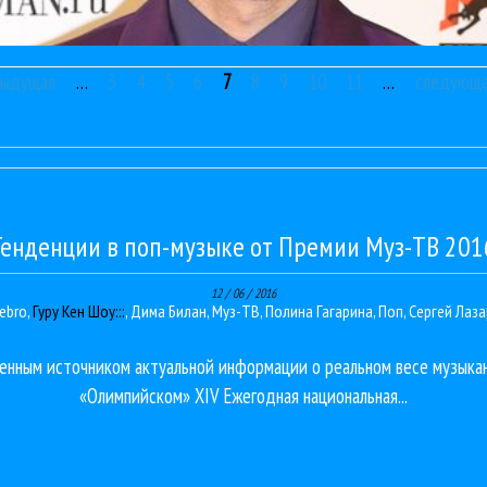
дыдущая
…
3
4
5
6
7
8
9
10
11
…
следующа
Тенденции в поп-музыке от Премии Муз-ТВ 201
12 / 06 / 2016
ebro
,
Гуру Кен Шоу:::
,
Дима Билан
,
Муз-ТВ
,
Полина Гагарина
,
Поп
,
Сергей Лаза
енным источником актуальной информации о реальном весе музыка
«Олимпийском» XIV Ежегодная национальная...