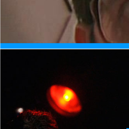
Итак, Самойлова на Евровидение-2017 не едет,
Смена поколений в отечественном шоу-бизнесе ид