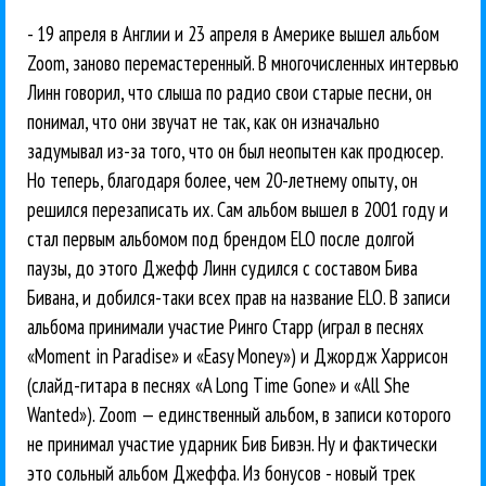
- 19 апреля в Англии и 23 апреля в Америке вышел альбом
Zoom, заново перемастеренный. В многочисленных интервью
Линн говорил, что слыша по радио свои старые песни, он
понимал, что они звучат не так, как он изначально
задумывал из-за того, что он был неопытен как продюсер.
Но теперь, благодаря более, чем 20-летнему опыту, он
решился перезаписать их. Сам альбом вышел в 2001 году и
стал первым альбомом под брендом ELO после долгой
паузы, до этого Джефф Линн судился с составом Бива
Бивана, и добился-таки всех прав на название ELO. В записи
альбома принимали участие Ринго Старр (играл в песнях
«Moment in Paradise» и «Easy Money») и Джордж Харрисон
(слайд-гитара в песнях «A Long Time Gone» и «All She
Wanted»). Zoom — единственный альбом, в записи которого
не принимал участие ударник Бив Бивэн. Ну и фактически
это сольный альбом Джеффа. Из бонусов - новый трек