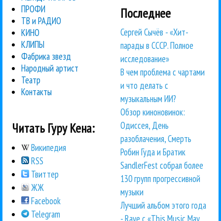
ПРОФИ
Последнее
ТВ и РАДИО
Сергей Сычёв - «Хит-
КИНО
КЛИПЫ
парады в СССР. Полное
Фабрика звезд
исследование»
Народный артист
В чем проблема с чартами
Театр
и что делать с
Контакты
музыкальным ИИ?
Обзор киноновинок:
Одиссея, День
Читать Гуру Кена:
разоблачения, Смерть
Википедия
Робин Гуда и Братик
RSS
SandlerFest собрал более
Твиттер
130 групп прогрессивной
ЖЖ
музыки
Facebook
Лучший альбом этого года
Telegram
- Raye с «This Music May