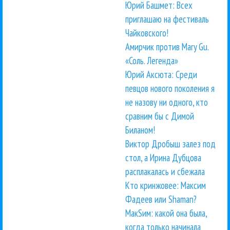
Юрий Башмет: Всех
приглашаю на фестиваль
Чайковского!
Амирчик против Mary Gu.
«Соль. Легенда»
Юрий Аксюта: Среди
певцов нового поколения я
не назову ни одного, кто
сравним бы с Димой
Биланом!
Виктор Дробыш залез под
стол, а Ирина Дубцова
расплакалась и сбежала
Кто кринжовее: Максим
Фадеев или Shaman?
МакSим: какой она была,
когда только начинала