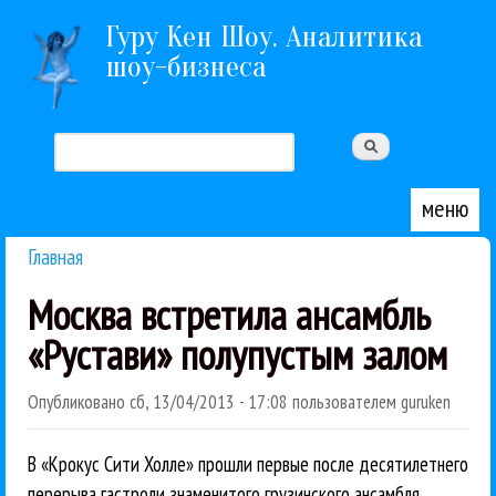
Перейти к основному содержанию
Гуру Кен Шоу. Аналитика
шоу-бизнеса
Поиск
Форма поиска
меню
Главная
Вы здесь
Москва встретила ансамбль
«Рустави» полупустым залом
Опубликовано
сб, 13/04/2013 - 17:08
пользователем
guruken
В «Крокус Сити Холле» прошли первые после десятилетнего
перерыва гастроли знаменитого грузинского ансамбля