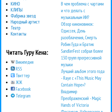
В чем проблема с чартами
КИНО
КЛИПЫ
и что делать с
Фабрика звезд
музыкальным ИИ?
Народный артист
Обзор киноновинок:
Театр
Одиссея, День
Контакты
разоблачения, Смерть
Робин Гуда и Братик
SandlerFest собрал более
Читать Гуру Кена:
130 групп прогрессивной
Википедия
музыки
RSS
Лучший альбом этого года
Твиттер
- Raye с «This Music May
ЖЖ
Contain Hope»?
Facebook
Владимир
Telegram
Преображенский - Magic
Hands of Victoria
Фестиваль Чайковского в