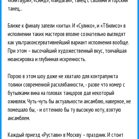
«Кинтаури», «Симд», «Гандаган», танец с саблями и горский
танец...
Ближе к финалу запели «хиты». И «Сулико», и «Тбилисо» в
исполнении таких мастеров вполне сознательно выглядят
как ультраконсервативнейший вариант исполнения вообще.
При этом – высочайший художественный вкус, тончайшая
нюансировка и глубинная искренность.
Порою в этом шоу даже не хватало для контрапункта
толики современной расхлябанности, - разве что номер с
бутылками вина на головах танцоров дал некоторый
оживляж. Чуть-чуть бы актуальности ансамблю, наверное, не
помешало бы, - и оттенило бы ту высокую ноту, взятую
ансамблем.
Каждый приезд «Рустави» в Москву – праздник. И стоит