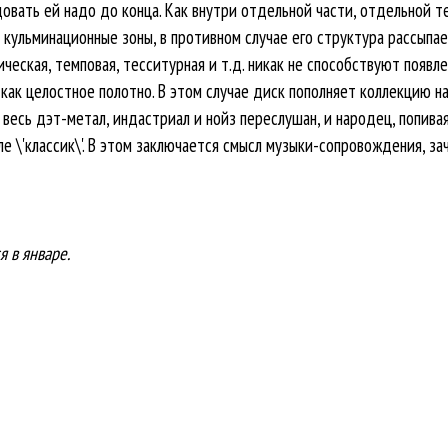
вать ей надо до конца. Как внутри отдельной части, отдельной те
кульминационные зоны, в противном случае его структура рассыпает
еская, темповая, тесситурная и т.д. никак не способствуют появл
ак целостное полотно. В этом случае диск пополняет коллекцию на
, весь дэт-метал, индастриал и нойз переслушан, и народец, попива
е \'классик\'. В этом заключается смысл музыки-сопровождения, з
я в январе.