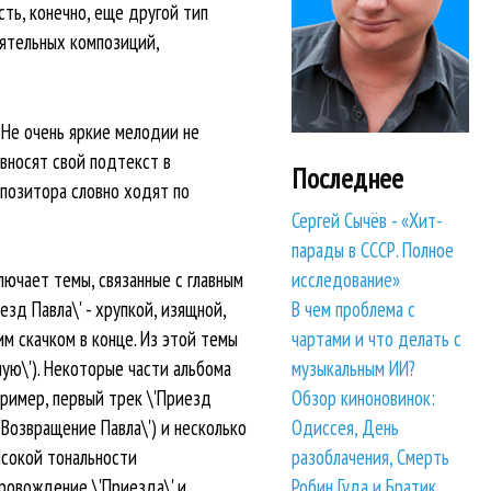
ть, конечно, еще другой тип
оятельных композиций,
 Не очень яркие мелодии не
вносят свой подтекст в
Последнее
мпозитора словно ходят по
Сергей Сычёв - «Хит-
парады в СССР. Полное
исследование»
ючает темы, связанные с главным
В чем проблема с
зд Павла\' - хрупкой, изящной,
чартами и что делать с
 скачком в конце. Из этой темы
музыкальным ИИ?
чую\'). Некоторые части альбома
Обзор киноновинок:
пример, первый трек \'Приезд
Одиссея, День
'Возвращение Павла\') и несколько
разоблачения, Смерть
высокой тональности
Робин Гуда и Братик
ровождение \'Приезда\' и