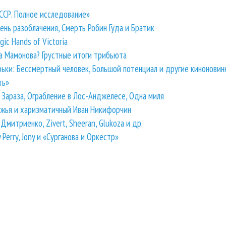
СССР. Полное исследование»
ень разоблачения, Смерть Робин Гуда и Братик
c Hands of Victoria
а Мамонова? Грустные итоги трибьюта
рьки: Бессмертный человек, Большой потенциал и другие киноновин
ть»
Зараза, Ограбление в Лос-Анджелесе, Одна миля
ужья и харизматичный Иван Никифорчин
Дмитриенко, Zivert, Sheeran, Glukoza и др.
 Perry, Jony и «Сурганова и Оркестр»