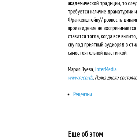
академической традиции, то следо
требуется наличие драматургии и 
Франкенштейну\' ровность динамич
произведение не воспринимается к
ставится тогда, когда все выпито
сну под приятный аудиоряд в стил
самостоятельной пластинкой.
Мария Зуева,
InterMedia
www.records
. Релиз диска состоялс
Рецензии
Еще об этом