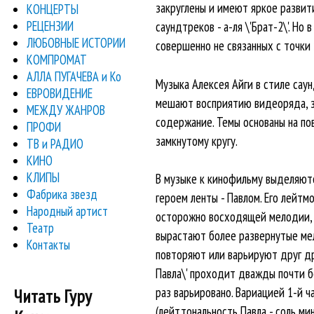
закруглены и имеют яркое развити
КОНЦЕРТЫ
РЕЦЕНЗИИ
саундтреков - а-ля \'Брат-2\'. Н
ЛЮБОВНЫЕ ИСТОРИИ
совершенно не связанных с точки
КОМПРОМАТ
АЛЛА ПУГАЧЕВА и Ко
Музыка Алексея Айги в стиле саун
ЕВРОВИДЕНИЕ
мешают восприятию видеоряда, за
МЕЖДУ ЖАНРОВ
содержание. Темы основаны на по
ПРОФИ
замкнутому кругу.
ТВ и РАДИО
КИНО
КЛИПЫ
В музыке к кинофильму выделяютс
Фабрика звезд
героем ленты - Павлом. Его лейтм
Народный артист
осторожно восходящей мелодии, о
Театр
вырастают более развернутые мелод
Контакты
повторяют или варьируют друг дру
Павла\' проходит дважды почти бе
раз варьировано. Вариацией 1-й ча
Читать Гуру
(лейттональность Павла - соль м