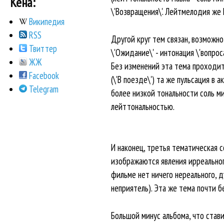
Кена:
\'Возвращения\'. Лейтмелодия же 
Википедия
RSS
Другой круг тем связан, возможно
Твиттер
\'Ожидание\' - интонация \'вопро
ЖЖ
Без изменений эта тема проходит 
Facebook
(\'В поезде\') та же пульсация в 
Telegram
более низкой тональности соль ми
лейттональностью.
И наконец, третья тематическая 
изображаются явления ирреального
фильме нет ничего нереального, 
неприятель). Эта же тема почти бе
Большой минус альбома, что стави