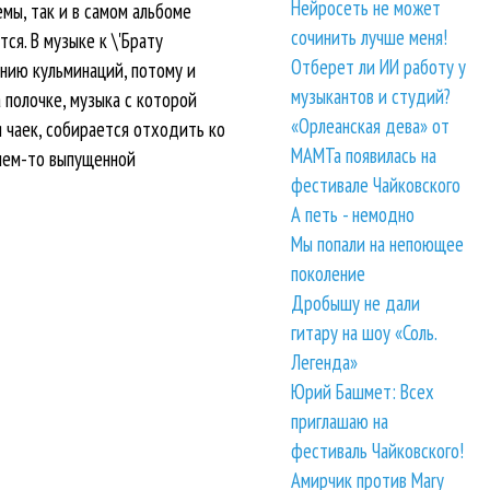
Нейросеть не может
мы, так и в самом альбоме
сочинить лучше меня!
ся. В музыке к \'Брату
Отберет ли ИИ работу у
ению кульминаций, потому и
музыкантов и студий?
 полочке, музыка с которой
«Орлеанская дева» от
я чаек, собирается отходить ко
МАМТа появилась на
ачем-то выпущенной
фестивале Чайковского
А петь - немодно
Мы попали на непоющее
поколение
Дробышу не дали
гитару на шоу «Соль.
Легенда»
Юрий Башмет: Всех
приглашаю на
фестиваль Чайковского!
Амирчик против Mary