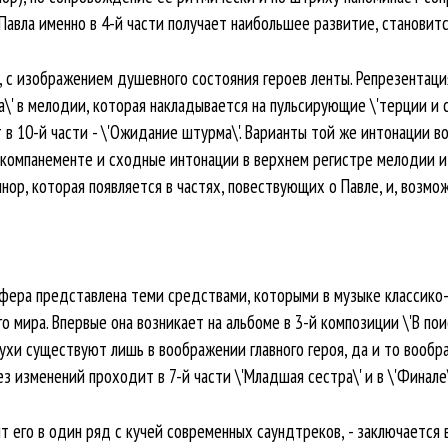
Павла именно в 4-й части получает наибольшее развитие, становит
, с изображением душевного состояния героев ленты. Репрезентация
са\' в мелодии, которая накладывается на пульсирующие \'терции и 
в 10-й части - \'Ожидание штурма\'. Варианты той же интонации во
аккомпанементе и сходные интонации в верхнем регистре мелодии и 8-
нор, которая появляется в частях, повествующих о Павле, и, возмож
сфера представлена теми средствами, которыми в музыке классик
 мира. Впервые она возникает на альбоме в 3-й композиции \'В поис
духи существуют лишь в воображении главного героя, да и то вообр
з изменений проходит в 7-й части \'Младшая сестра\' и в \'Финале\
т его в один ряд с кучей современных саундтреков, - заключается 