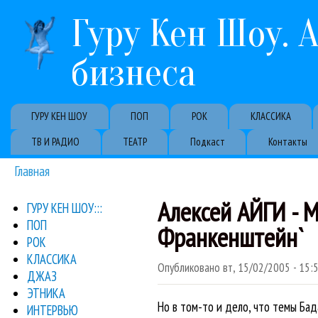
Гуру Кен Шоу. 
бизнеса
Primary links
ГУРУ КЕН ШОУ
ПОП
РОК
КЛАССИКА
ТВ И РАДИО
ТЕАТР
Подкаст
Контакты
Главная
Вы здесь
Алексей АЙГИ - 
ГУРУ КЕН ШОУ:::
ПОП
Франкенштейн`
РОК
КЛАССИКА
Опубликовано
вт, 15/02/2005 - 15:
ДЖАЗ
ЭТНИКА
Но в том-то и дело, что темы Ба
ИНТЕРВЬЮ