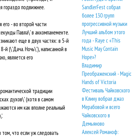
SandlerFest собрал
ся гораздо подвижнее.
более 130 групп
прогрессивной музыки
 его - во второй части
Лучший альбом этого
секунды Павла\' в аккомпанементе.
года - Raye с «This
зникают еще в двух частях: в 5-й
Music May Contain
й (\'Дача. Ночь\'), написанной в
Hope»?
но, является его
Владимир
Преображенский - Magic
Hands of Victoria
Фестиваль Чайковского
о-романтической традиции
в Клину вобрал джаз
ках духов\' (хотя в самом
Мерабовой и всего
ажаются им как вполне реальный
Чайковского в
'.
Демьяново
Алексей Романоф:
в том, что если уж следовать