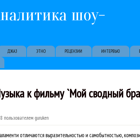
Перейти к основному содержанию
Аналитика шоу-
ДЖАЗ
ЭТНО
РЕЦЕНЗИИ
ИНТЕРВЬЮ
Музыка к фильму `Мой сводный бр
58
пользователем
guruken
даламенти отличаются выразительностью и самобытностью, компози