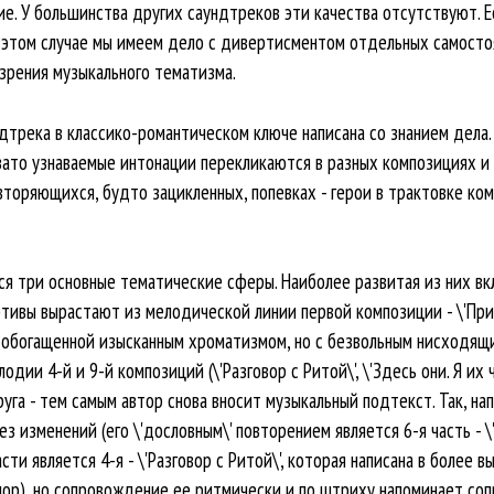
е. У большинства других саундтреков эти качества отсутствуют. Ес
о в этом случае мы имеем дело с дивертисментом отдельных самост
 зрения музыкального тематизма.
дтрека в классико-романтическом ключе написана со знанием дела.
то узнаваемые интонации перекликаются в разных композициях и 
вторяющихся, будто зацикленных, попевках - герои в трактовке ко
я три основные тематические сферы. Наиболее развитая из них вкл
отивы вырастают из мелодической линии первой композиции - \'Прие
богащенной изысканным хроматизмом, но с безвольным нисходящим
ии 4-й и 9-й композиций (\'Разговор с Ритой\', \'Здесь они. Я их 
га - тем самым автор снова вносит музыкальный подтекст. Так, на
з изменений (его \'дословным\' повторением является 6-я часть - \
сти является 4-я - \'Разговор с Ритой\', которая написана в более 
инор), но сопровождение ее ритмически и по штриху напоминает соп