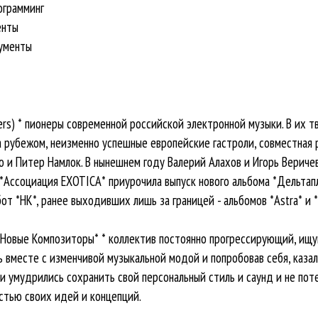
ограмминг
енты
рументы
s) * пионеры современной российской электронной музыки. В их т
за рубежом, неизменно успешные европейские гастроли, совместная 
но и Питер Намлок. В нынешнем году Валерий Алахов и Игорь Вери
 *Ассоциация EXOTICA* приурочила выпуск нового альбома *Дельтап
т *НК*, ранее выходивших лишь за границей - альбомов *Astra* и *
*Новые Композиторы* * коллектив постоянно прогрессирующий, ищ
 вместе с изменчивой музыкальной модой и попробовав себя, каза
ни умудрились сохранить свой персональный стиль и саунд и не по
стью своих идей и концепций.