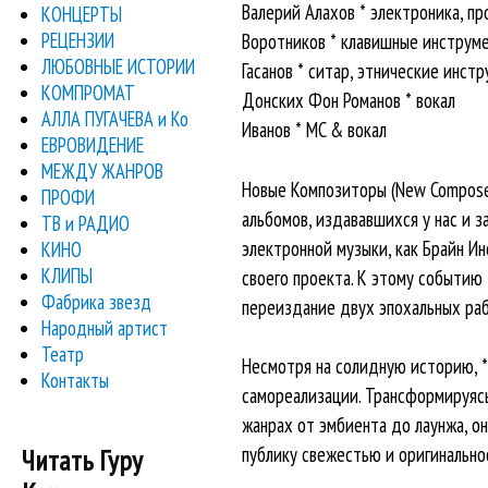
Валерий Алахов * электроника, пр
КОНЦЕРТЫ
РЕЦЕНЗИИ
Воротников * клавишные инструм
ЛЮБОВНЫЕ ИСТОРИИ
Гасанов * ситар, этнические инст
КОМПРОМАТ
Донских Фон Романов * вокал
АЛЛА ПУГАЧЕВА и Ко
Иванов * MC & вокал
ЕВРОВИДЕНИЕ
МЕЖДУ ЖАНРОВ
Новые Композиторы (New Composer
ПРОФИ
альбомов, издававшихся у нас и 
ТВ и РАДИО
электронной музыки, как Брайн И
КИНО
КЛИПЫ
своего проекта. К этому событию
Фабрика звезд
переиздание двух эпохальных рабо
Народный артист
Театр
Несмотря на солидную историю, 
Контакты
самореализации. Трансформируясь
жанрах от эмбиента до лаунжа, о
публику свежестью и оригинально
Читать Гуру