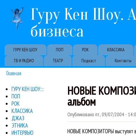
Гуру Кен Шоу. 
бизнеса
Primary links
ГУРУ КЕН ШОУ
ПОП
РОК
КЛАССИКА
ТВ И РАДИО
ТЕАТР
Подкаст
Контакты
Главная
Вы здесь
НОВЫЕ КОМПОЗИТ
ГУРУ КЕН ШОУ:::
ПОП
альбом
РОК
КЛАССИКА
Опубликовано
пт, 09/07/2004 - 14:
ДЖАЗ
ЭТНИКА
НОВЫЕ КОМПОЗИТОРЫ выступят в 
ИНТЕРВЬЮ