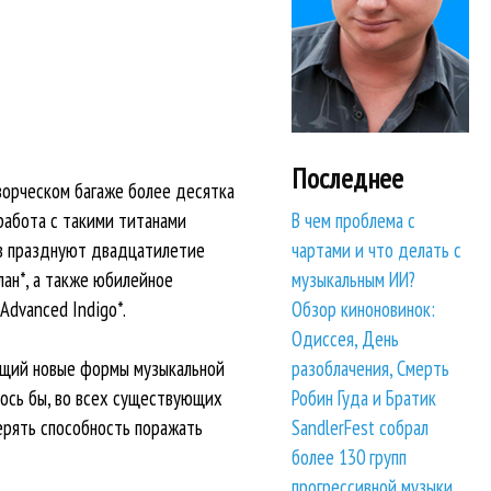
Последнее
ворческом багаже более десятка
работа с такими титанами
В чем проблема с
чев празднуют двадцатилетие
чартами и что делать с
лан*, а также юбилейное
музыкальным ИИ?
Advanced Indigo*.
Обзор киноновинок:
Одиссея, День
разоблачения, Смерть
ущий новые формы музыкальной
Робин Гуда и Братик
лось бы, во всех существующих
SandlerFest собрал
терять способность поражать
более 130 групп
прогрессивной музыки