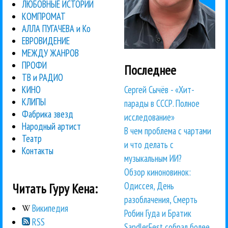
ЛЮБОВНЫЕ ИСТОРИИ
КОМПРОМАТ
АЛЛА ПУГАЧЕВА и Ко
ЕВРОВИДЕНИЕ
МЕЖДУ ЖАНРОВ
ПРОФИ
Последнее
ТВ и РАДИО
Сергей Сычёв - «Хит-
КИНО
КЛИПЫ
парады в СССР. Полное
Фабрика звезд
исследование»
Народный артист
В чем проблема с чартами
Театр
и что делать с
Контакты
музыкальным ИИ?
Обзор киноновинок:
Одиссея, День
Читать Гуру Кена:
разоблачения, Смерть
Википедия
Робин Гуда и Братик
RSS
SandlerFest собрал более