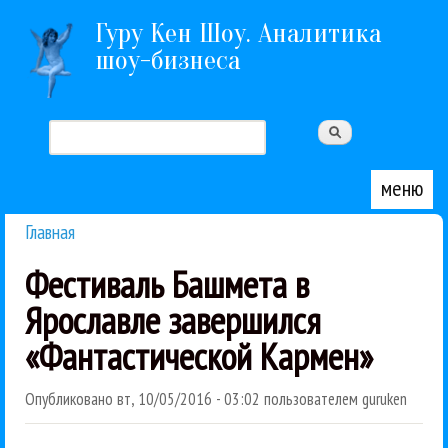
Перейти к основному содержанию
Гуру Кен Шоу. Аналитика
шоу-бизнеса
Поиск
Форма поиска
меню
Главная
Вы здесь
Фестиваль Башмета в
Ярославле завершился
«Фантастической Кармен»
Опубликовано
вт, 10/05/2016 - 03:02
пользователем
guruken