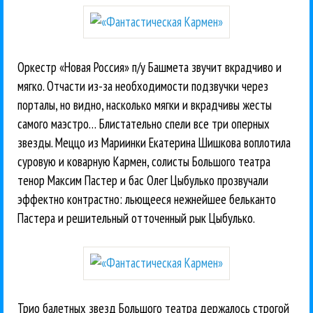
Оркестр «Новая Россия» п/у Башмета звучит вкрадчиво и
мягко. Отчасти из-за необходимости подзвучки через
порталы, но видно, насколько мягки и вкрадчивы жесты
самого маэстро… Блистательно спели все три оперных
звезды. Меццо из Мариинки Екатерина Шишкова воплотила
суровую и коварную Кармен, солисты Большого театра
тенор Максим Пастер и бас Олег Цыбулько прозвучали
эффектно контрастно: льющееся нежнейшее бельканто
Пастера и решительный отточенный рык Цыбулько.
Трио балетных звезд Большого театра держалось строгой