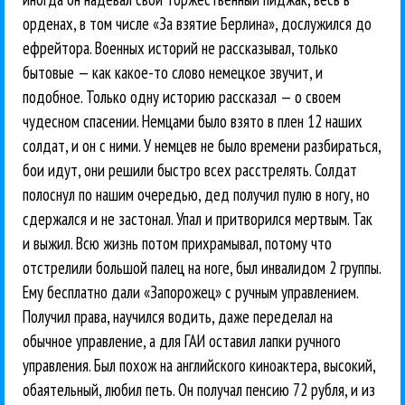
орденах, в том числе «За взятие Берлина», дослужился до
ефрейтора. Военных историй не рассказывал, только
бытовые — как какое-то слово немецкое звучит, и
подобное. Только одну историю рассказал — о своем
чудесном спасении. Немцами было взято в плен 12 наших
солдат, и он с ними. У немцев не было времени разбираться,
бои идут, они решили быстро всех расстрелять. Солдат
полоснул по нашим очередью, дед получил пулю в ногу, но
сдержался и не застонал. Упал и притворился мертвым. Так
и выжил. Всю жизнь потом прихрамывал, потому что
отстрелили большой палец на ноге, был инвалидом 2 группы.
Ему бесплатно дали «Запорожец» с ручным управлением.
Получил права, научился водить, даже переделал на
обычное управление, а для ГАИ оставил лапки ручного
управления. Был похож на английского киноактера, высокий,
обаятельный, любил петь. Он получал пенсию 72 рубля, и из