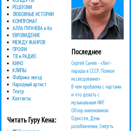
РЕЦЕНЗИИ
ЛЮБОВНЫЕ ИСТОРИИ
КОМПРОМАТ
АЛЛА ПУГАЧЕВА и Ко
ЕВРОВИДЕНИЕ
МЕЖДУ ЖАНРОВ
ПРОФИ
Последнее
ТВ и РАДИО
Сергей Сычёв - «Хит-
КИНО
КЛИПЫ
парады в СССР. Полное
Фабрика звезд
исследование»
Народный артист
В чем проблема с чартами
Театр
и что делать с
Контакты
музыкальным ИИ?
Обзор киноновинок:
Одиссея, День
Читать Гуру Кена:
разоблачения, Смерть